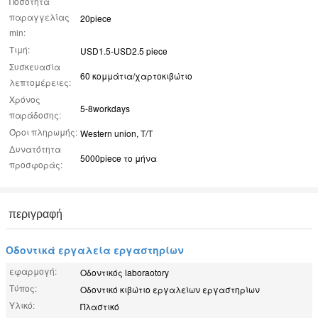
Ποσότητα
παραγγελίας
20piece
min:
Τιμή:
USD1.5-USD2.5 piece
Συσκευασία
60 κομμάτια/χαρτοκιβώτιο
λεπτομέρειες:
Χρόνος
5-8workdays
παράδοσης:
Όροι πληρωμής:
Western union, T/T
Δυνατότητα
5000piece το μήνα
προσφοράς:
περιγραφή
Οδοντικά εργαλεία εργαστηρίων
εφαρμογή:
Οδοντικός laboraotory
Τύπος:
Οδοντικό κιβώτιο εργαλείων εργαστηρίων
Υλικό:
Πλαστικό