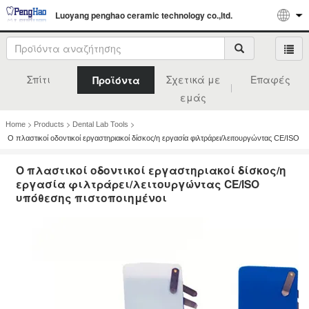
Luoyang penghao ceramic technology co.,ltd.
Σπίτι
Σχετικά με
Επαφές
Προϊόντα
εμάς
>
>
>
Home
Products
Dental Lab Tools
Ο πλαστικοί οδοντικοί εργαστηριακοί δίσκος/η εργασία φιλτράρει/λειτουργώντας CE/ISO
υπόθεσης πιστοποιημένοι
Ο πλαστικοί οδοντικοί εργαστηριακοί δίσκος/η
εργασία φιλτράρει/λειτουργώντας CE/ISO
υπόθεσης πιστοποιημένοι