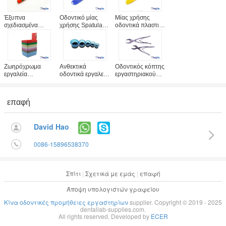
Έξυπνα
Οδοντικό μίας
Μίας χρήσης
σχεδιασμένα
χρήσης Spatula
οδοντικά πλαστικά
οδοντικά εργαλεία
τσιμέντου για τη
Spatula
εργαστηρίων,
σύνθετη μίξη
ασβεστοκονιάματος
πριόνι
γεμίζοντας υλικού
τσιμέντου πολυ
ασβεστοκονιάματος
οδοντοστοιχιών
χρωματισμένα
95mm με τη
οδοντικά
Ζωηρόχρωμα
Ανθεκτικά
Οδοντικός κόπτης
μαλακή πλαστική
αναλώσιμα
εργαλεία
οδοντικά εργαλεία
εργαστηριακού
λαβή
εργαστηρίων
εργαστηρίων,
ασβεστοκονιάματος
πλαστικού υλικού
πλαστικό οδοντικό
ανοξείδωτου
οδοντικά/οδοντικά
εργαστηριακό
μεγέθη
επαφή
τηγάνια
πετώντας
20cm/16cm
εργαστηρίων με
δαχτυλίδι
διαθέσιμα
τον κάτοχο
David Hao
συνδετήρων
0086-15896538370
Σπίτι
|
Σχετικά με εμάς
|
επαφή
Άποψη υπολογιστών γραφείου
Κίνα οδοντικές προμήθειες εργαστηρίων
supplier. Copyright © 2019 - 2025
dentallab-supplies.com.
All rights reserved. Developed by
ECER