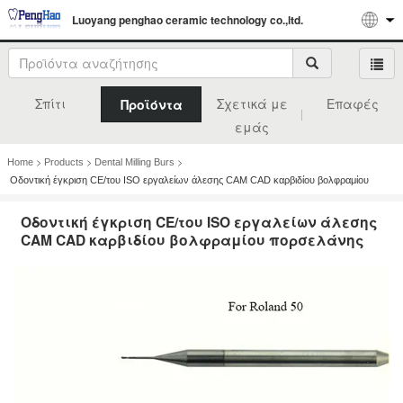
Luoyang penghao ceramic technology co.,ltd.
Σπίτι
Σχετικά με
Επαφές
Προϊόντα
εμάς
>
>
>
Home
Products
Dental Milling Burs
Οδοντική έγκριση CE/του ISO εργαλείων άλεσης CAM CAD καρβιδίου βολφραμίου
πορσελάνης
Οδοντική έγκριση CE/του ISO εργαλείων άλεσης
CAM CAD καρβιδίου βολφραμίου πορσελάνης