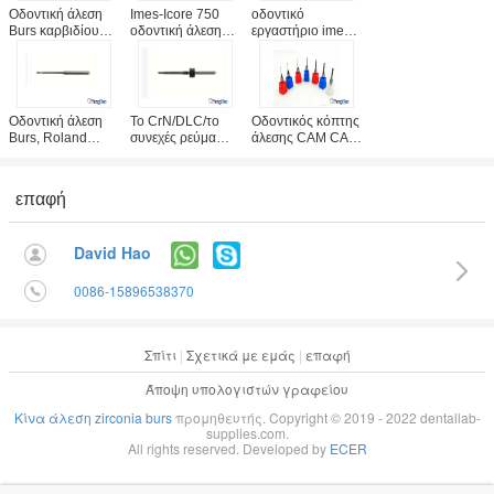
Οδοντική άλεση
Imes-Icore 750
οδοντικό
Burs καρβιδίου
οδοντική άλεση
εργαστήριο imes-
βολφραμίου για
Burs CrN/DLC/
Icore 750 κοπτών
την υπηρεσία
συνεχές ρεύμα
πορσελάνης
cOem
συστημάτων που
μήκους 53mm
συστημάτων CAM
ντύνονται για
συνολικό χρήση
CAD αποδεκτή
Zirconia
συστημάτων
Οδοντική άλεση
Το CrN/DLC/το
Οδοντικός κόπτης
Burs, Roland
συνεχές ρεύμα
άλεσης CAM CAD
υψηλής επίδοσης
έντυσαν το
με το επίστρωμα
50 κόπτες άλεσης
γραφείο καρβιδίου
DC/DLC για το
καρβιδίου
για την οδοντική
οδοντικό
επαφή
λείανση Zirconia
εργαστήριο
εργαστηρίων
David Hao
0086-15896538370
Σπίτι
|
Σχετικά με εμάς
|
επαφή
Άποψη υπολογιστών γραφείου
Κίνα άλεση zirconia burs
προμηθευτής. Copyright © 2019 - 2022 dentallab-
supplies.com.
All rights reserved. Developed by
ECER