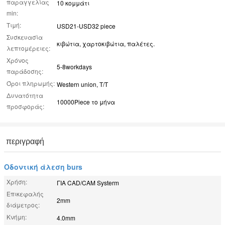
παραγγελίας
10 κομμάτι
min:
Τιμή:
USD21-USD32 piece
Συσκευασία
κιβώτια, χαρτοκιβώτια, παλέτες.
λεπτομέρειες:
Χρόνος
5-8workdays
παράδοσης:
Όροι πληρωμής:
Western union, T/T
Δυνατότητα
10000Piece το μήνα
προσφοράς:
περιγραφή
Οδοντική άλεση burs
Χρήση:
ΓΙΑ CAD/CAM Systerm
Επικεφαλής
2mm
διάμετρος:
Κνήμη:
4.0mm