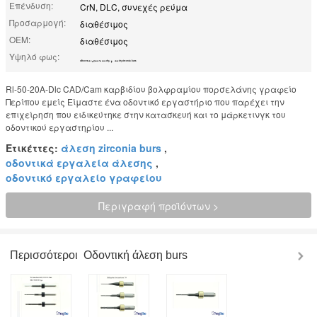
Επένδυση:
CrN, DLC, συνεχές ρεύμα
Προσαρμογή:
διαθέσιμος
OEM:
διαθέσιμος
Υψηλό φως:
,
οδοντικά εργαλεία άλεσης
άλεση zirconia burs
Rl-50-20A-Dlc CAD/Cam καρβιδίου βολφραμίου πορσελάνης γραφείο
Περίπου εμείς Είμαστε ένα οδοντικό εργαστήριο που παρέχει την
επιχείρηση που ειδικεύτηκε στην κατασκευή και το μάρκετινγκ του
οδοντικού εργαστηρίου ...
Ετικέττες:
άλεση zirconia burs
,
οδοντικά εργαλεία άλεσης
,
οδοντικό εργαλείο γραφείου
Περιγραφή προϊόντων >
Περισσότεροι
Οδοντική άλεση burs