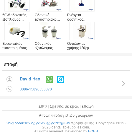
50W οδοντικός
Οδοντικό
Ενέργεια -
εξοπλισμός
εργαστηριακό
οδοντικός
εργαστηρίων/
περιστρέψιμο
εξοπλισμός
ηλεκτρική
αεριόφως με τους
εργαστηρίων
υπηρεσία cOem
διευθετήσιμους
αποταμίευσης,
μαχαιριών κεριών
αεραγωγούς
ενιαίος καυστήρας
διαθέσιμοι
εισαγωγής & το
εργαστηριακού
Ευρωπαϊκός
Οδοντικός
Οντολογίας
ύψος φλογών
Bunsen σωλήνων
τυποποιημένος
εξοπλισμός
χρήσης λέιζερ
οδοντικός
οδοντικός
εργαστηρίων
Pindex καρφιτσών
εργαστηριακός
υψηλής
τρυπανιών
εξοπλισμός/
αποδοτικότητας,
μηχανών πλαστικά
επαφή
οδοντικός καμία
οδοντική μηχανή
όργανα
φλόγα 130W που
τρυπανιών
εργαστηρίων
τροφοδοτείται
καρφιτσών Pindex
πινάκων οδοντικά
David Hao
λέιζερ
0086-15896538370
Σπίτι
|
Σχετικά με εμάς
|
επαφή
Άποψη υπολογιστών γραφείου
Κίνα οδοντικά όργανα εργαστηρίων
προμηθευτής. Copyright © 2019 -
2025 dentallab-supplies.com.
All rights reserved. Developed by
ECER