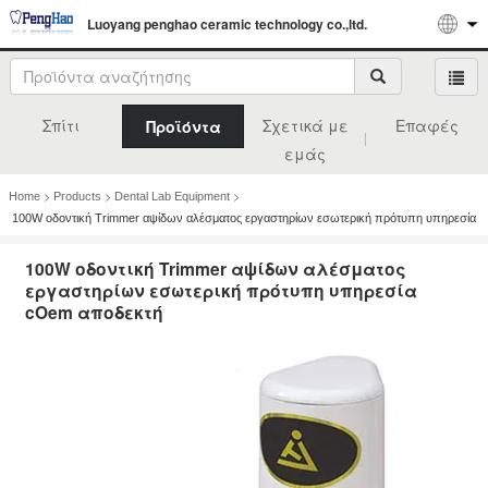
Luoyang penghao ceramic technology co.,ltd.
Σπίτι
Σχετικά με
Επαφές
Προϊόντα
εμάς
>
>
>
Home
Products
Dental Lab Equipment
100W οδοντική Trimmer αψίδων αλέσματος εργαστηρίων εσωτερική πρότυπη υπηρεσία
cOem αποδεκτή
100W οδοντική Trimmer αψίδων αλέσματος
εργαστηρίων εσωτερική πρότυπη υπηρεσία
cOem αποδεκτή