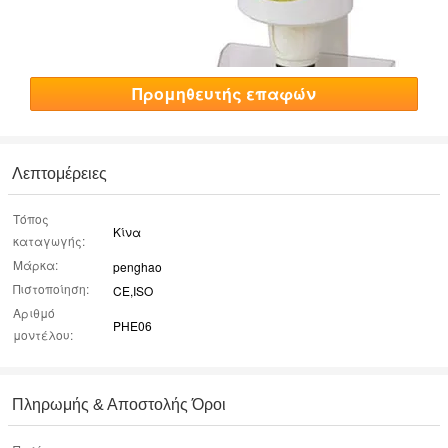
Προμηθευτής επαφών
Λεπτομέρειες
Τόπος
Κίνα
καταγωγής:
Μάρκα:
penghao
Πιστοποίηση:
CE,ISO
Αριθμό
PHE06
μοντέλου:
Πληρωμής & Αποστολής Όροι