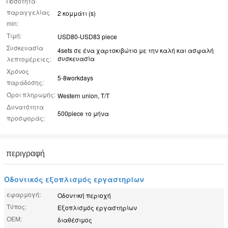
Ποσότητα
παραγγελίας
2 κομμάτι (s)
min:
Τιμή:
USD80-USD83 piece
Συσκευασία
4sets σε ένα χαρτοκιβώτιο με την καλή και ασφαλή
συσκευασία
λεπτομέρειες:
Χρόνος
5-8workdays
παράδοσης:
Όροι πληρωμής:
Western union, T/T
Δυνατότητα
500piece το μήνα
προσφοράς:
περιγραφή
Οδοντικός εξοπλισμός εργαστηρίων
εφαρμογή:
Οδοντική περιοχή
Τύπος:
Εξοπλισμός εργαστηρίων
OEM:
διαθέσιμος