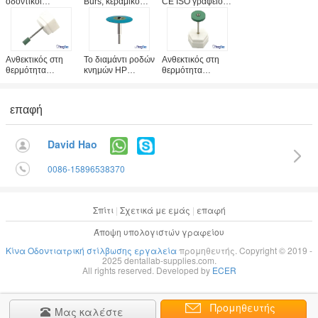
οδοντικοί
Burs, κεραμικό
CE ISO γραφείου
μύλος/Burs
διαμάντι Zirconia
διαμαντιών
Zirconia
μεγέθους
Zirconia ροδών
λειαντικών
22x4.0mm που
εργαλείων
διαμαντιών
αλέθει το γραφείο
στίλβωσης
εργαλείων
σκληρότητας
Ανθεκτικός στη
Το διαμάντι ροδών
Ανθεκτικός στη
Zirconia λειαντικοί
οδοντική
θερμότητα
κνημών HP
θερμότητα
κεραμικοί
οδοντικός
γονιμοποίησε το
οδοντικός
Zirconia
στιλβωτή Heatless
κεραμικός
λειαντικός μύλος
συνθετικού
γυαλίζοντας
επαφή
Burs Zirconia
λάστιχου χωρίς
στροβιλο μύλος
οργάνων
υδρόψυξη
22*4.0mm
εργαλείων
Zirconia
David Hao
περιστροφικός
διαμαντιών τύπος
0086-15896538370
Σπίτι
|
Σχετικά με εμάς
|
επαφή
Άποψη υπολογιστών γραφείου
Κίνα Οδοντιατρική στίλβωσης εργαλεία
προμηθευτής. Copyright © 2019 -
2025 dentallab-supplies.com.
All rights reserved. Developed by
ECER
Προμηθευτής
Μας καλέστε