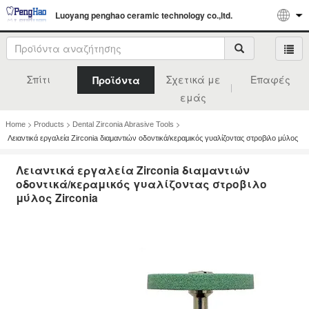
Luoyang penghao ceramic technology co.,ltd.
Σπίτι
Σχετικά με
Επαφές
Προϊόντα
εμάς
>
>
>
Home
Products
Dental Zirconia Abrasive Tools
Λειαντικά εργαλεία Zirconia διαμαντιών οδοντικά/κεραμικός γυαλίζοντας στροβιλο μύλος
Zirconia
Λειαντικά εργαλεία Zirconia διαμαντιών
οδοντικά/κεραμικός γυαλίζοντας στροβιλο
μύλος Zirconia