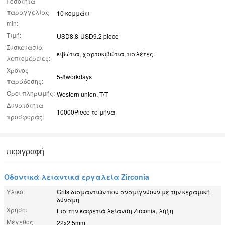
Ποσότητα
παραγγελίας
10 κομμάτι
min:
Τιμή:
USD8.8-USD9.2 piece
Συσκευασία
κιβώτια, χαρτοκιβώτια, παλέτες.
λεπτομέρειες:
Χρόνος
5-8workdays
παράδοσης:
Όροι πληρωμής:
Western union, T/T
Δυνατότητα
10000Piece το μήνα
προσφοράς:
περιγραφή
Οδοντικά λειαντικά εργαλεία Zirconia
Υλικό:
Grits διαμαντιών που αναμιγνύουν με την κεραμική
δύναμη
Χρήση:
Για την καφετιά λείανση Zirconia, λήξη
Μέγεθος:
22x2.5mm