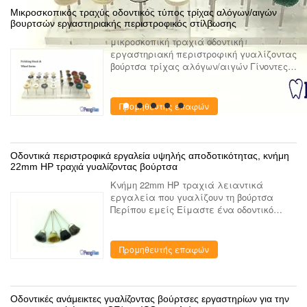
Μικροσκοπικός τραχύς οδοντικός τύπος τρίχας αλόγων/αιγών
βουρτσών εργαστηριακής περιστροφικός στίλβωσης
μικροσκοπική τραχιά οδοντική
εργαστηριακή περιστροφική γυαλίζοντας
βούρτσα τρίχας αλόγων/αιγών Γίνοντες
από ποικίλο υλικό, αυτές οι βούρτσες
χρησιμοποιούνται για τη λείανση, τον
καθαρισμό, τη στίλβωση, τη λείαν...
Προμηθευτής επαφών
Οδοντικά περιστροφικά εργαλεία υψηλής αποδοτικότητας, κνήμη
22mm HP τραχιά γυαλίζοντας βούρτσα
Κνήμη 22mm HP τραχιά λειαντικά
εργαλεία που γυαλίζουν τη βούρτσα
Περίπου εμείς Είμαστε ένα οδοντικό
εργαστήριο που παρέχει την επιχείρηση
που ειδικεύτηκε στην κατασκευή και το
μάρκετινγκ του οδοντικού εργαστηρί...
Προμηθευτής επαφών
Οδοντικές ανάμεικτες γυαλίζοντας βούρτσες εργαστηρίων για την