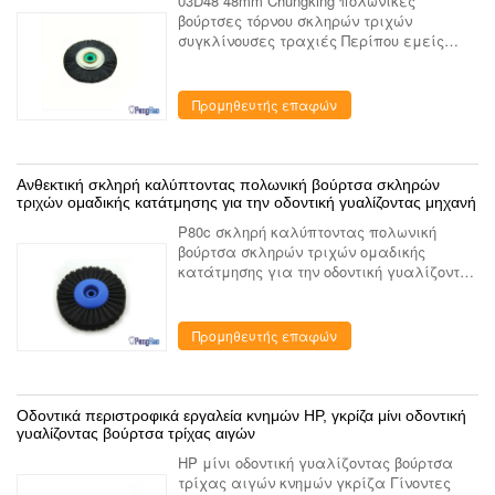
03D48 48mm Chungking πολωνικές
βούρτσες τόρνου σκληρών τριχών
συγκλίνουσες τραχιές Περίπου εμείς
Είμαστε ένα οδοντικό εργαστήριο που
παρέχει την επιχείρηση που ειδικεύτηκε
στην κατασκευή και το μάρκετινγκ του ο...
Προμηθευτής επαφών
Ανθεκτική σκληρή καλύπτοντας πολωνική βούρτσα σκληρών
τριχών ομαδικής κατάτμησης για την οδοντική γυαλίζοντας μηχανή
P80c σκληρή καλύπτοντας πολωνική
βούρτσα σκληρών τριχών ομαδικής
κατάτμησης για την οδοντική γυαλίζοντας
μηχανή Περίπου εμείς Είμαστε ένα
οδοντικό εργαστήριο που παρέχει την
επιχείρηση που ειδικεύτηκε στην κατα...
Προμηθευτής επαφών
Οδοντικά περιστροφικά εργαλεία κνημών HP, γκρίζα μίνι οδοντική
γυαλίζοντας βούρτσα τρίχας αιγών
HP μίνι οδοντική γυαλίζοντας βούρτσα
τρίχας αιγών κνημών γκρίζα Γίνοντες