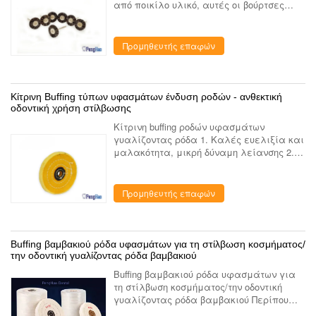
από ποικίλο υλικό, αυτές οι βούρτσες
χρησιμοποιούνται για τη λείανση,
καθαρισμός, που γυαλίζει, λείανση και
λήξη κεραμικές, μέταλλο, νεφρ...
Προμηθευτής επαφών
Κίτρινη Buffing τύπων υφασμάτων ένδυση ροδών - ανθεκτική
οδοντική χρήση στίλβωσης
Κίτρινη buffing ροδών υφασμάτων
γυαλίζοντας ρόδα 1. Καλές ευελιξία και
μαλακότητα, μικρή δύναμη λείανσης 2.
Νέα υλική, υψηλή φωτεινότητα
υφασμάτων βαμβακιού 3. Ένδυση -
ανθεκτική 4. Η ομοιόμορφη επιφάνεια
Προμηθευτής επαφών
μετά ...
Buffing βαμβακιού ρόδα υφασμάτων για τη στίλβωση κοσμήματος/
την οδοντική γυαλίζοντας ρόδα βαμβακιού
Buffing βαμβακιού ρόδα υφασμάτων για
τη στίλβωση κοσμήματος/την οδοντική
γυαλίζοντας ρόδα βαμβακιού Περίπου
εμείς Είμαστε ένα οδοντικό εργαστήριο