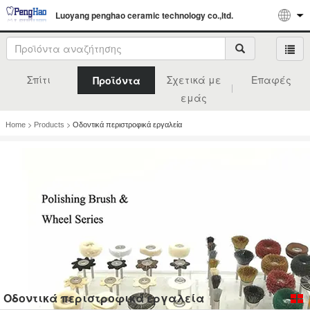
Luoyang penghao ceramic technology co.,ltd.
Σπίτι
Σχετικά με
Επαφές
Προϊόντα
εμάς
>
>
Home
Products
Οδοντικά περιστροφικά εργαλεία
Οδοντικά περιστροφικά εργαλεία