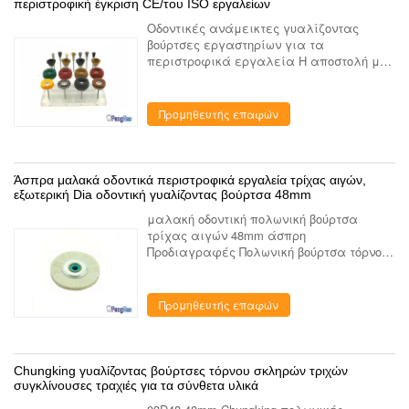
περιστροφική έγκριση CE/του ISO εργαλείων
Οδοντικές ανάμεικτες γυαλίζοντας
βούρτσες εργαστηρίων για τα
περιστροφικά εργαλεία Η αποστολή μας
- για να σας παρέχει τέλεια ποιότητα,
υψηλού επιπέδου υπηρεσία - για να
συμβάλουν στην οδοντική υγεία των
Προμηθευτής επαφών
ανθρώπ...
Άσπρα μαλακά οδοντικά περιστροφικά εργαλεία τρίχας αιγών,
εξωτερική Dia οδοντική γυαλίζοντας βούρτσα 48mm
μαλακή οδοντική πολωνική βούρτσα
τρίχας αιγών 48mm άσπρη
Προδιαγραφές Πολωνική βούρτσα τόρνου
ξύλινη καρδιά, διάμετρος 48mm για τη
στίλβωση των σύνθετων υλικών Γιατί μας
επιλέξτε Τα προϊόντα μας έχουν
Προμηθευτής επαφών
εξαχθεί σ...
Chungking γυαλίζοντας βούρτσες τόρνου σκληρών τριχών
συγκλίνουσες τραχιές για τα σύνθετα υλικά