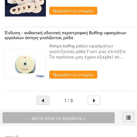
που παρέχει την επιχείρηση που
ειδικεύτηκε στην κατασκευή και το ...
Προμηθευτής επαφών
Ένδυση - ανθεκτική οδοντική περιστροφική Buffing υφασμάτων
εργαλείων άσπρη γυαλίζοντας ρόδα
Άσπρη buffing ροδών υφασμάτων
γυαλίζοντας ρόδα Γιατί μας επιλέξτε
Τα προϊόντα μας έχουν εξαχθεί σε
περισσότερες από 35 χώρες, και το
παράγοντας τμήμα εργοστασίων μας
έχει την άφθονη παράγοντας εμπειρία
Προμηθευτής επαφών
στο οδον...
1 / 3
Δείτε όλα τα προϊόντα >